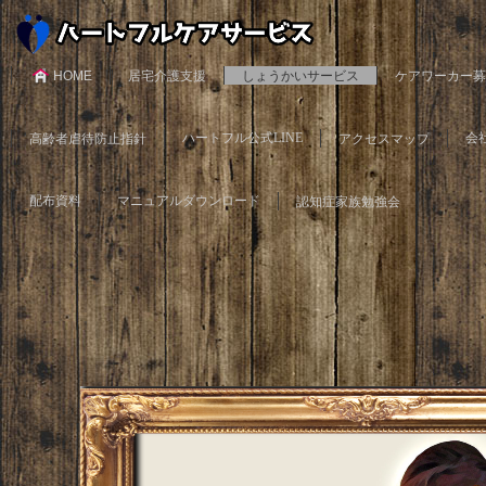
HOME
居宅介護支援
しょうかいサービス
ケアワーカー募
高齢者虐待防止指針
ハートフル公式LINE
アクセスマップ
会
配布資料
マニュアルダウンロード
認知症家族勉強会