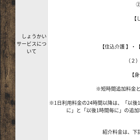
②
【
しょうかい
サービスにつ
【住込介護 】・【
いて
（２
【身
※短時間追加料金
※1日利用料金の24時間以降は、「以後
に」と「以後1時間毎に」の追
紹介料金は、下