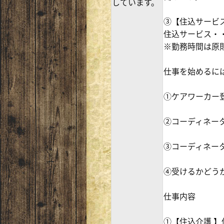
しています。
③【住込サービス
住込サービス・・・
※勤務時間は原
仕事を始めるに
①ケアワーカー
②コーディネー
③コーディネー
④受けるかどう
仕事内容
①【住込介護 】