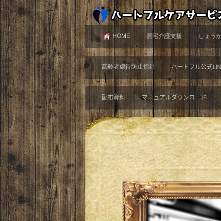
HOME
居宅介護支援
しょう
ハートフル公式LIN
高齢者虐待防止指針
配布資料
マニュアルダウンロード