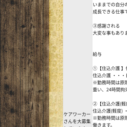
いままでの自分
成長できる仕事
③感謝される
大変な事もあり
給与
①【住込介護 】
住込介護 ・・・日
※勤務時間は原
重い、24時間拘
②【住込介護(軽
住込介護(軽度) 
ケアワーカー
※勤務時間は原則
さんを大募集
働きます。